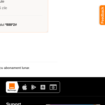
ute
5 zile
odul
*888*2#
le cu abonament
lunar
.
Suport