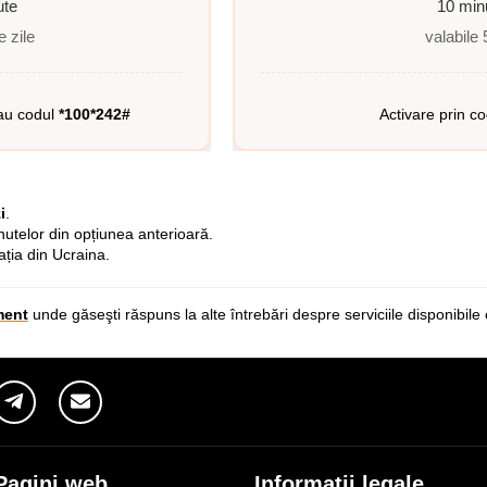
ute
10 min
e zile
valabile 
au codul
*100*242#
Activare prin c
i
.
utelor din opțiunea anterioară.
ația din Ucraina.
ment
unde găseşti răspuns la alte întrebări despre serviciile disponibi
Pagini web
Informaţii legale