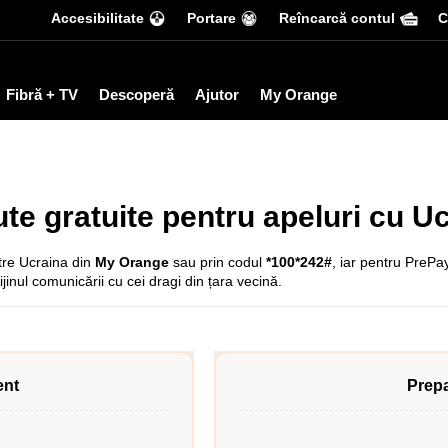
Accesibilitate
Portare
Reîncarcă contul
С
Fibră + TV
Descoperă
Ajutor
My Orange
te gratuite pentru apeluri cu U
tre Ucraina din
My Orange
sau prin codul
*100*242#
, iar pentru PrePa
ijinul comunicării cu cei dragi din țara vecină.
nt
Prep