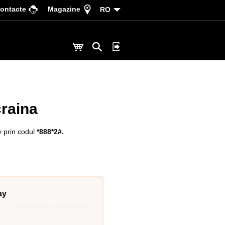
ontacte
Magazine
RO
craina
y prin codul
*888*2#.
ay