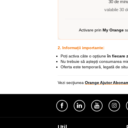
30 de min
valabile 30 d
Activare prin
My Orange
s
2. Informații importante:
Poți activa câte o opțiune
în fiecare z
Nu trebuie să aștepți consumarea min
Oferta este temporară, legată de situ
Vezi secţiunea
Orange Ajutor Abona
Util