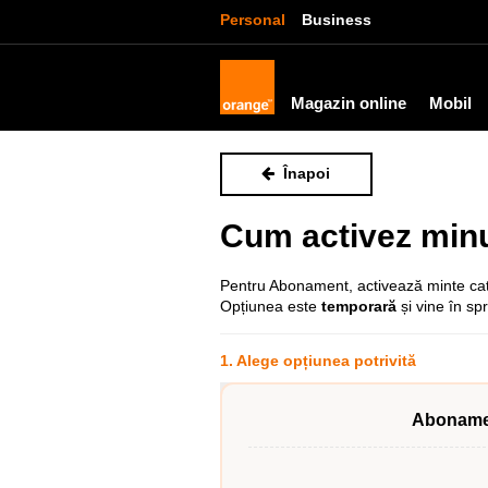
Personal
Business
Magazin online
Mobil
Înapoi
Cum activez minu
Pentru Abonament, activează minte ca
Opțiunea este
temporară
și vine în spr
1. Alege opțiunea potrivită
Aboname