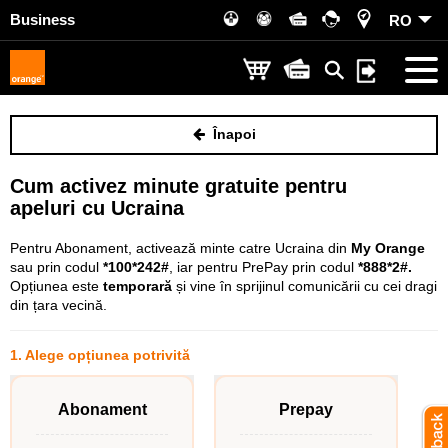
Business
RO
Înapoi
Cum activez minute gratuite pentru
apeluri cu Ucraina
Pentru Abonament, activează minte catre Ucraina din
My Orange
sau prin codul
*100*242#
, iar pentru PrePay prin codul
*888*2#.
Opțiunea este
temporară
și vine în sprijinul comunicării cu cei dragi
din țara vecină.
1. Alege opțiunea potrivită
Abonament
Prepay