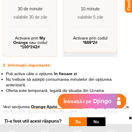
30 de minute
10 minute
valabile 30 de zile
valabile 5 zile
Activare prin
My
Activare prin codul
Orange
sau codul
*888*2#
*100*242#
2. Informații importante:
Poți activa câte o opțiune
în fiecare zi
.
Nu trebuie să aștepți consumarea minutelor din opțiunea
anterioară.
Oferta este temporară, legată de situația din Ucraina.
Djingo
Întreabă-l pe
Vezi secţiunea
Orange Ajutor Abonament
unde găseşti răspuns la
alte întrebări despre serviciile disponibile cu abonament
lunar
.
Ți-a fost util acest răspuns?
Da
Nu