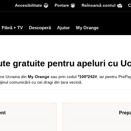
Accesibilitate
Portare
Reîncarcă contul
С
Fibră + TV
Descoperă
Ajutor
My Orange
te gratuite pentru apeluri cu U
tre Ucraina din
My Orange
sau prin codul
*100*242#
, iar pentru PrePa
ijinul comunicării cu cei dragi din țara vecină.
nt
Prep