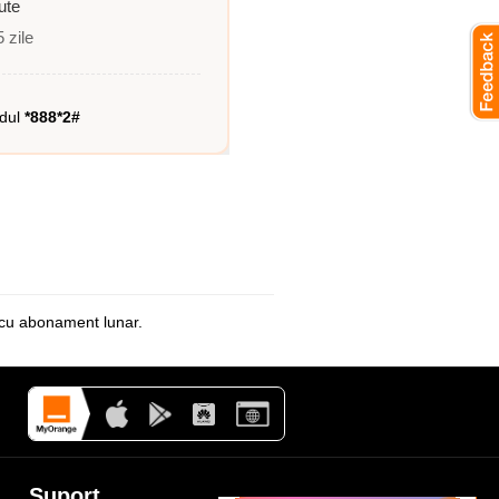
ute
5 zile
odul
*888*2#
le cu abonament
lunar
.
Suport