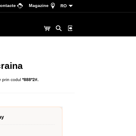
ontacte
Magazine
RO
craina
y prin codul
*888*2#.
ay