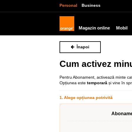
Personal
Business
Magazin online
Mobil
Înapoi
Cum activez minu
Pentru Abonament, activează minte ca
Opțiunea este
temporară
și vine în spr
1. Alege opțiunea potrivită
Aboname