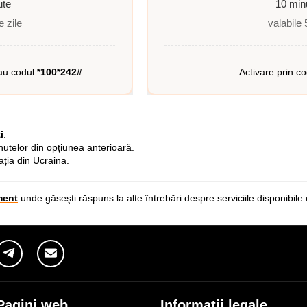
ute
10 min
e zile
valabile 
au codul
*100*242#
Activare prin c
i
.
utelor din opțiunea anterioară.
ația din Ucraina.
ment
unde găseşti răspuns la alte întrebări despre serviciile disponibi
Pagini web
Informaţii legale