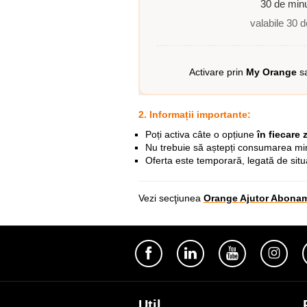
30 de min
valabile 30 d
Activare prin
My Orange
s
2. Informații importante:
Poți activa câte o opțiune
în fiecare z
Nu trebuie să aștepți consumarea min
Oferta este temporară, legată de situ
Vezi secţiunea
Orange Ajutor Abona
Util