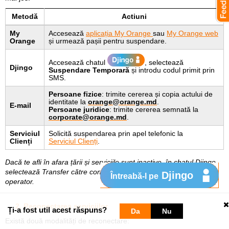
Metodă
Actiuni
My
Accesează
aplicația My Orange
sau
My Orange web
Orange
și urmează pașii pentru suspendare.
Accesează chatul
, selectează
Djingo
Suspendare Temporară
și introdu codul primit prin
SMS.
Persoane fizice
: trimite cererea și copia actului de
identitate la
orange@orange.md
.
E-mail
Persoane juridice
: trimite cererea semnată la
corporate@orange.md
.
Serviciul
Solicită suspendarea prin apel telefonic la
Clienți
Serviciul Clienți
.
Dacă te afli în afara țării și serviciile sunt inactive, în chatul Djingo
selectează Transfer către consultant pentru a discuta cu un
Djingo
Întreabă-l pe
operator.
2. Reconectarea serviciilor
Ți-a fost util acest răspuns?
Da
Nu
Există două modalități de reconectare: