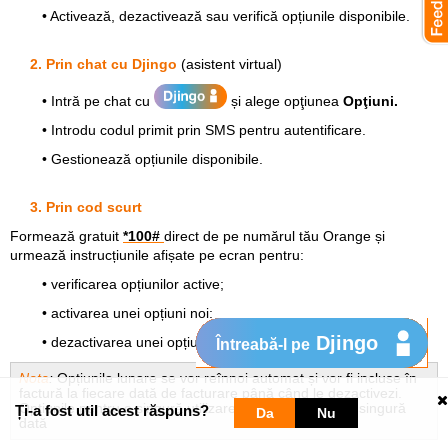
• Activează, dezactivează sau verifică opțiunile disponibile.
2. Prin chat cu Djingo
(asistent virtual)
• Intră pe chat cu
și alege opţiunea
Opţiuni.
• Introdu codul primit prin SMS pentru autentificare.
• Gestionează opțiunile disponibile.
3. Prin cod scurt
Formează gratuit
*100#
direct de pe numărul tău Orange și
urmează instrucțiunile afișate pe ecran pentru:
• verificarea opțiunilor active;
• activarea unei opțiuni noi;
Djingo
• dezactivarea unei opțiuni existente.
Întreabă-l pe
Nota
:
Opțiunile lunare se vor reînnoi automat și vor fi incluse în
factură la fiecare dată de facturare până când le dezactivezi.
Opțiunile pentru o singură utilizare se vor taxa doar o singură
Ți-a fost util acest răspuns?
Da
Nu
dată