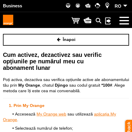
Business
RO
Înapoi
Cum activez, dezactivez sau verific
opţiunile pe numărul meu cu
abonament lunar
Poți activa, dezactiva sau verifica opțiunile active ale abonamentului
tău prin
My Orange
, chatul
Djingo
sau codul gratuit
*100#
. Alege
metoda care îți este cea mai convenabilă.
1. Prin My Orange
• Accesează
My Orange web
sau utilizează
aplicația My
Orange
.
• Selectează numărul de telefon;