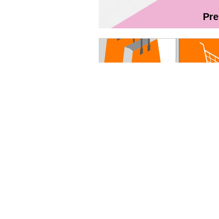
Pr
Magazin On
Ghidul utilizatorului Fibră + TV Int