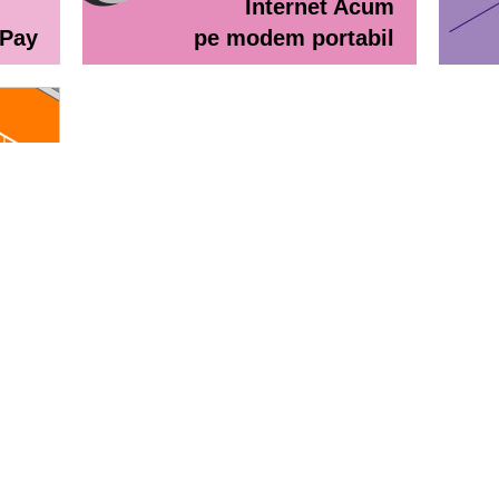
Internet Acum
ePay
pe modem portabil
line
eractiv / Lista de prețuri
Lista de preţuri Orange Abona