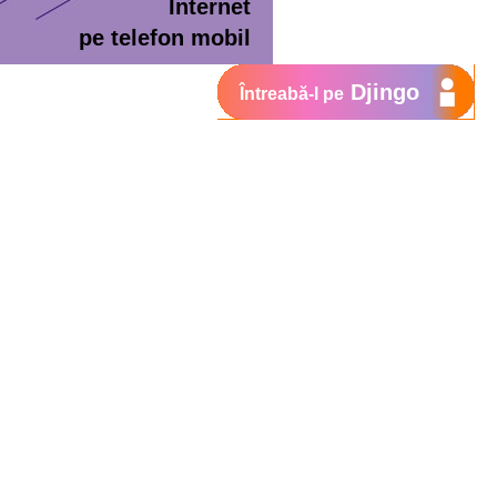
Internet
pe telefon mobil
Djingo
Întreabă-l pe
ment