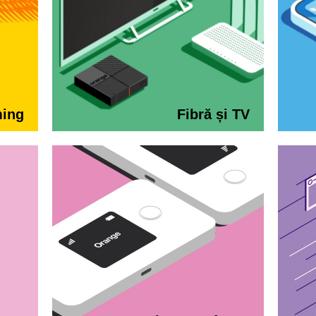
ming
Fibră și TV