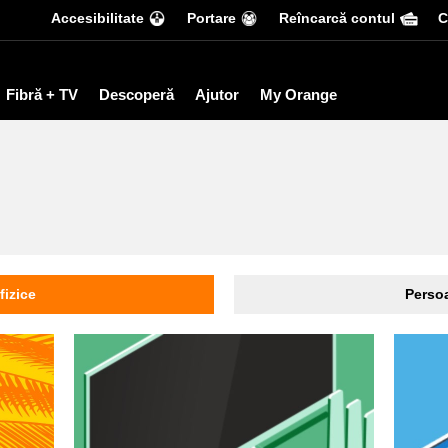
Accesibilitate
Portare
Reîncarcă contul
С
Fibră + TV
Descoperă
Ajutor
My Orange
fizice
Persoa