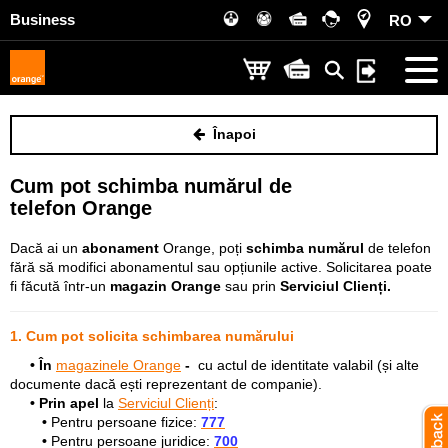
Business
RO
Înapoi
Cum pot schimba numărul de
telefon Orange
Dacă ai un
abonament
Orange, poți
schimba numărul
de telefon
fără să modifici abonamentul sau opțiunile active. Solicitarea poate
fi făcută într-un
magazin Orange
sau prin
Serviciul Clienți.
1. Cum pot solicita schimbarea numărului
• În
magazinele Orange
-
cu actul de identitate valabil (și alte
documente dacă ești reprezentant de companie).
• Prin apel
la
Serviciul Clienți
:
•
Pentru persoane fizice:
777
•
Pentru persoane juridice:
700