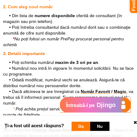
2. Cum aleg noul număr
•
Din lista de
numere disponibile
oferită de consultant (în
magazin sau prin telefon).
•
Poți întreba consultantul dacă numărul dorit sau o combinaţie
anumită de cifre sunt disponibile.
*
Nu poți folosi un număr PrePay procurat personal pentru
schimb.
3. Detalii importante
•
Poți schimba numărul
maxim de 3 ori pe an
.
•
Numărul nou intră în vigoare în momentul solicitării. Nu se face
cu programare.
•
Odată modificat, numărul vechi se anulează. Asigură-te că
distribui numărul nou persoanelor dorite.
•
Dacă altcineva te are înregistrat ca
Număr Favorit
/
Magic
, va
trebui să îl informezi personal. Ei vor reprograma manual noul tău
număr.
Djingo
Întreabă-l pe
*
Poți achita prețul serviciului din banii de pe cont sau cu
puncte de fidelitate.
Ți-a fost util acest răspuns?
Da
Nu
Vezi secţiunea
Orange Ajutor Abonament
unde găseşti răspuns la
alte întrebări despre serviciile disponibile cu abonament
lunar.