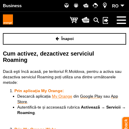
Business
RO
Înapoi
Cum activez, dezactivez serviciul
Roaming
Dacă eşti încă acasă, pe teritoriul R.Moldova, pentru a activa sau
dezactiva serviciul Roaming poți utiliza una dintre următoarele
metode:
Prin aplicaţia
My Orange
:
Descarcă aplicația
My Orange
din
Google Play
sau
App
Store
.
Autentifică-te și accesează rubrica
Activează → Servicii →
Roaming
.