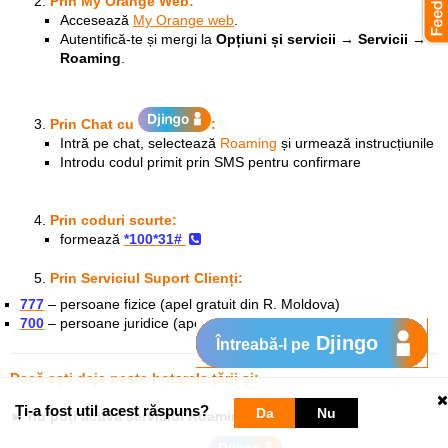
Prin My Orange Web:
Accesează
My Orange web
.
Autentifică-te și mergi la
Opțiuni și servicii → Servicii →
Roaming
.
Prin Chat
cu
:
Intră pe chat, selectează
Roaming
și urmează instrucțiunile
Introdu codul primit prin SMS pentru confirmare
Prin coduri scurte:
formează
*100*31#
Prin Serviciul Suport Clienți:
777
– persoane fizice (apel gratuit din R. Moldova)
700
– persoane juridice (apel gratuit din R. Moldova)
Djingo
Întreabă-l pe
Dacă eşti deja peste hotarele ţării şi:
Ți-a fost util acest răspuns?
Da
Nu
►
nu poți activa serviciul Roaming: