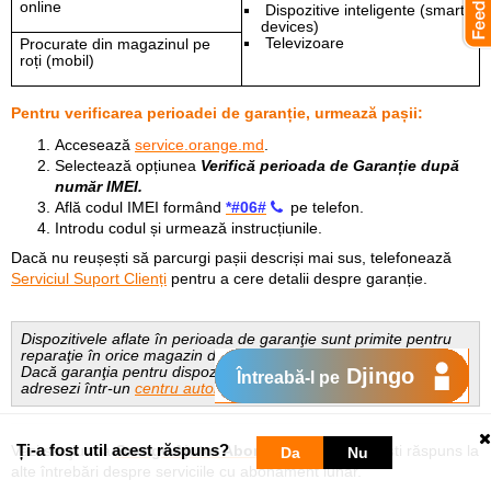
online
Dispozitive inteligente (smart
devices)
Televizoare
Procurate din m
agazinul pe
roți (mobil)
Pentru verificarea perioadei de garanție, urmează pașii:
Accesează
service.orange.md
.
Selectează opțiunea
Verifică perioada de Garanție după
număr IMEI.
Află codul IMEI formând
*#06#
pe telefon.
Introdu codul și urmează instrucțiunile.
Dacă nu reușești să parcurgi pașii descriși mai sus, telefonează
Serviciul Suport Clienți
pentru a cere detalii despre garanție.
Dispozitivele aflate în perioada de garanţie sunt primite pentru
reparaţie în orice magazin direct sau partener Orange.
Dacă garanţia pentru dispozitiv a expirat, îţi recomandăm să te
Djingo
Întreabă-l pe
adresezi într-un
centru autorizat de reparaţii
.
Ți-a fost util acest răspuns?
Vezi secţiunea
Orange Ajutor Abonament
unde găseşti răspuns la
Da
Nu
alte întrebări despre serviciile cu abonament lunar.