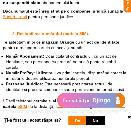
nu suspendă plata
abonamentului lunar.
Dacă numărul este
înregistrat pe o companie juridică
sunați la
Suport clienți
pentru persoane juridice.
2. Restabilirea numărului (cartela SIM):
Te așteptăm în orice
magazin Orange
cu un
act de identitate
pentru a recupera cartela cu același număr.
Număr Abonament:
Doar titularul contractului, cu un act de
identitate, sau persoana cu procură notarială poate restabili
cartela.
Număr PrePay:
Utilizatorul va primi cartela, răspunzând corect la
întrebările despre utilizarea numărulu pierdut.
Persoane Juridice:
Este necesară prezintarea actului de
identitate și procura companiei sau o permisiune în formă scrisă.
Djingo
Întreabă-l pe
!
Dacă telefonul permite și
ai un
cont Orange
creat:
poți activa
cartela
eSIM
de la distanță, fără a vizita un magazin.
*
Numerele de telefon salvate pe cartela SIM pierdută nu pot fi
recuperate.
Ți-a fost util acest răspuns?
Da
Nu