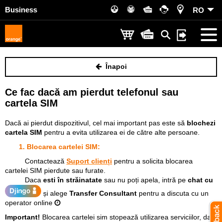
Business
RO
Înapoi
Ce fac dacă am pierdut telefonul sau
cartela SIM
Dacă ai pierdut dispozitivul, cel mai important pas este să
blochezi
cartela SIM
pentru a evita utilizarea ei de către alte persoane.
1. Blocarea cartelei SIM:
Contactează
Suport clienți
pentru a solicita blocarea
cartelei SIM pierdute sau furate.
Daca
esti în străinatate
sau nu poți apela, intră pe
chat cu
și alege
Transfer Consultant
pentru a discuta cu un
operator online
Important!
Blocarea cartelei sim stopează utilizarea serviciilor, dar