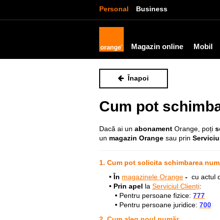
Personal
Business
Magazin online
Mobil
Înapoi
Cum pot schimba
Dacă ai un
abonament
Orange, poți
s
un
magazin Orange
sau prin
Serviciul
1. Cum pot solicita schimbarea num
• În
magazinele Orange
-
cu actul 
• Prin apel
la
Serviciul Clienți
:
•
Pentru persoane fizice:
777
•
Pentru persoane juridice:
700
2. Cum aleg noul număr