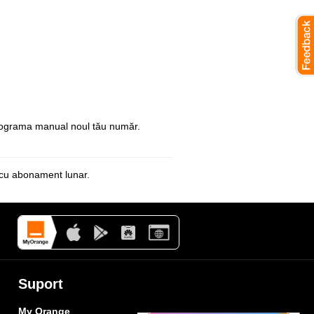
eprograma manual noul tău număr.
le cu abonament
lunar.
Suport
My Orange