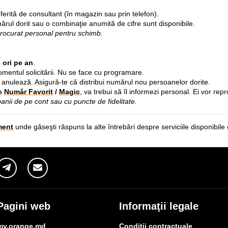
ferită de consultant (în magazin sau prin telefon).
ărul dorit sau o combinaţie anumită de cifre sunt disponibile.
rocurat personal pentru schimb.
 ori pe an
.
mentul solicitării. Nu se face cu programare.
anulează. Asigură-te că distribui numărul nou persoanelor dorite.
ca
Număr Favorit
/
Magic
, va trebui să îl informezi personal. Ei vor r
 banii de pe cont sau cu puncte de fidelitate.
ment
unde găseşti răspuns la alte întrebări despre serviciile disponibi
Pagini web
Informaţii legale
my.orange.md
Condiţii contractuale