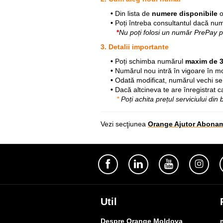
•
Din lista de
numere disponibile
o
•
Poți întreba consultantul dacă num
*
Nu poți folosi un număr PrePay p
3. Detalii importante
•
Poți schimba numărul
maxim de 3
•
Numărul nou intră în vigoare în mo
•
Odată modificat, numărul vechi se 
•
Dacă altcineva te are înregistrat 
*
Poți achita prețul serviciului din
Vezi secţiunea
Orange Ajutor Abona
Util
Despre Orange Moldova