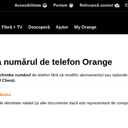
Accesibilitate
Portare
Reîncarcă contul
С
Fibră + TV
Descoperă
Ajutor
My Orange
 numărul de telefon Orange
chimba numărul
de telefon fără să modifici abonamentul sau opțiunile a
 Clienți.
ărului
de identitate valabil (și alte documente dacă ești reprezentant de compa