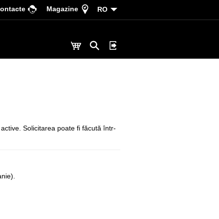
ontacte
Magazine
RO
ctive. Solicitarea poate fi făcută într-
nie).