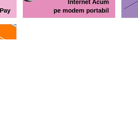
Internet Acum
ePay
pe modem portabil
line
eractiv / Lista de prețuri
Lista de preţuri Orange Abona