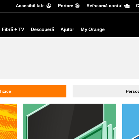
Accesibilitate
Portare
Reîncarcă contul
С
Fibră + TV
Descoperă
Ajutor
My Orange
fizice
Persoa