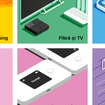
ming
Fibră și TV