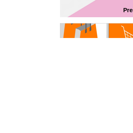
Pr
Magazin On
Ghidul utilizatorului Fibră + TV Int