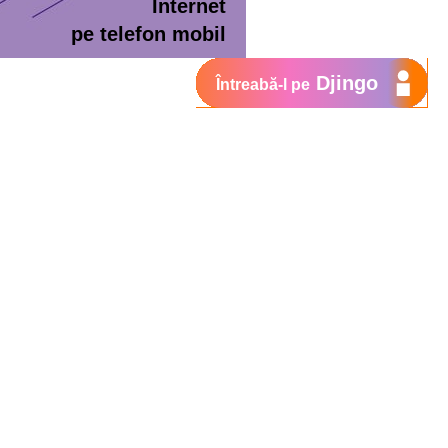
Internet
pe telefon mobil
Djingo
Întreabă-l pe
ment