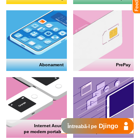
Abonament
PrePay
Djingo
Internet Acum
Internet
Întreabă-l pe
pe modem portabil
pe telefon mobil