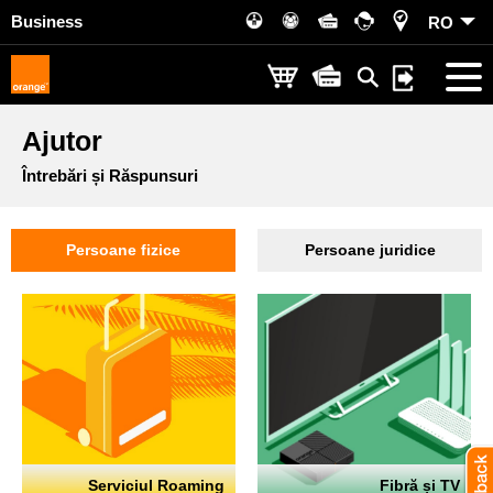
Business
RO
Ajutor
Întrebări și Răspunsuri
Persoane fizice
Persoane juridice
Serviciul Roaming
Fibră și TV