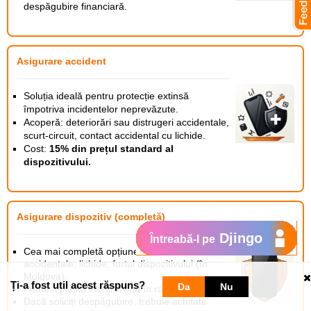
despăgubire financiară.
Asigurare accident
Soluția ideală pentru protecție extinsă
împotriva incidentelor neprevăzute.
Acoperă: deteriorări sau distrugeri accidentale,
scurt-circuit, contact accidental cu lichide.
Cost:
15% din prețul standard al
dispozitivului.
Asigurare dispozitiv (completă)
Djingo
Întreabă-l pe
Cea mai completă opțiune. Include: daune
accidentale, lichide, furtul dispozitivului (în
Moldova).
Ți-a fost util acest răspuns?
Da
Nu
Poate fi plătită integral sau în rate.
Dacă soliciți despăgubire, trebuie achitate