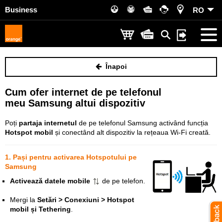
Business
RO
Înapoi
Cum ofer internet de pe telefonul
meu Samsung altui dispozitiv
Poți
partaja internetul
de pe telefonul Samsung activând funcția
Hotspot mobil
și conectând alt dispozitiv la rețeaua Wi-Fi creată.
1. Pași pentru activarea Hotspotului pe
Samsung
Activează datele mobile
de pe telefon.
Mergi la
Setări > Conexiuni > Hotspot
mobil și Tethering
.