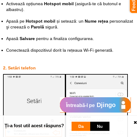
Activează opțiunea
Hotspot mobil
(asigură-te că butonul e
albastru).
Apasă pe
Hotspot mobil
și setează: un
Nume rețea
personalizat
şi creează o
Parolă
sigură.
Apasă
Salvare
pentru a finaliza configurarea.
Conectează dispozitivul dorit la rețeaua Wi-Fi generată.
2. Setări telefon
Djingo
Întreabă-l pe
Ți-a fost util acest răspuns?
Da
Nu