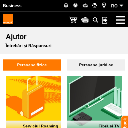
Business
RO
Ajutor
Întrebări și Răspunsuri
Persoane fizice
Persoane juridice
Serviciul Roaming
Fibră și TV