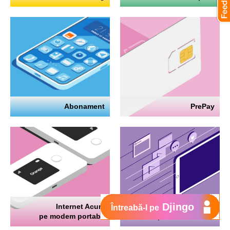
Abonament
PrePay
Djingo
Internet Acum
Internet
Întreabă-l pe
pe modem portabil
pe telefon mobil