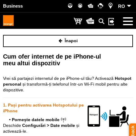
Business
RO
Înapoi
Cum ofer internet de pe iPhone-ul
meu altui dispozitiv
Vrei să partajezi internetul de pe iPhone-ul tău? Activează
Hotspot
personal
și transformă-ți telefonul într-un Wi-Fi mobil pentru alte
dispozitive.
1. Pași pentru activarea Hotspotului pe
iPhone
• Pornește datele mobile
D
eschide
Configurări > Date mobile
și
activează-le.