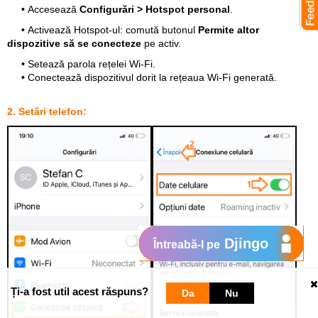
•
Accesează
Configurări > Hotspot personal
.
•
Activează Hotspot-ul: comută butonul
Permite altor
dispozitive să se conecteze
pe activ.
•
Setează parola rețelei Wi-Fi.
•
Conectează dispozitivul dorit la rețeaua Wi-Fi generată.
2. Setări telefon:
Djingo
Întreabă-l pe
Ți-a fost util acest răspuns?
Da
Nu