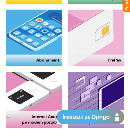
Abonament
PrePay
Djingo
Internet Acum
Internet
Întreabă-l pe
pe modem portabil
pe telefon mobil