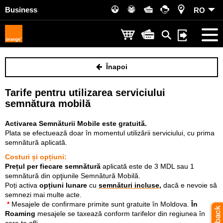
Business
RO
Înapoi
Tarife pentru utilizarea serviciului
semnătura mobilă
Activarea Semnăturii Mobile este gratuită.
Plata se efectuează doar în momentul utilizării serviciului, cu prima
semnătură aplicată.
Costuri și opțiuni:
Prețul per f
iecare semnătură
aplicată este de 3 MDL sau 1
semnătură din opţiunile Semnătură Mobilă.
Poți activa
opțiuni lunare
cu
semnături incluse
,
dacă e nevoie să
semnezi mai multe acte.
*
Mesajele de confirmare primite sunt gratuite în Moldova.
În
Roaming
mesajele se taxează conform tarifelor din regiunea în