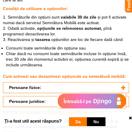
care te afli.
Condiţii de utilizare a opţiunilor:
1. Semnăturile din opțiuni sunt
valabile 30 de zile
și pot fi activate
numai dacă serviciul Semnătura Mobilă este activat.
2.
Odată activate,
opțiunile se reînnoiesc automat,
pînă
programezi dezactivarea lor.
3.
Reactivarea și
taxarea
opțiuniilor are loc de fiecare dată când:
Consumi toate semnăturile din opțiune sau
Chiar dacă nu consumi toate semnăturile incluse în opțiune însă,
trec 30 zile din momentul activării ei, opțiunea curentă expiră și se
include următoarea.
Cum activezi sau dezactivezi opţiunule cu semnătură mobilă:
Persoane fizice:
Djingo
Persoane juridice:
Întreabă-l pe
SMS de confirmare la aplicarea Semnăturii mobile:
Ți-a fost util acest răspuns?
Poți semna acte atât când te afli pe teritoriul R.Moldova, cât şi
Da
Nu
atunci când ești în Roaming, prețul unei semnături rămânând