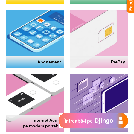
Abonament
PrePay
Djingo
Internet Acum
Internet
Întreabă-l pe
pe modem portabil
pe telefon mobil