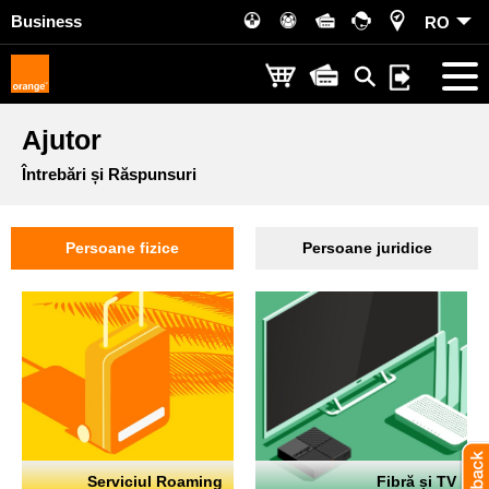
Business
RO
Ajutor
Întrebări și Răspunsuri
Persoane fizice
Persoane juridice
Serviciul Roaming
Fibră și TV