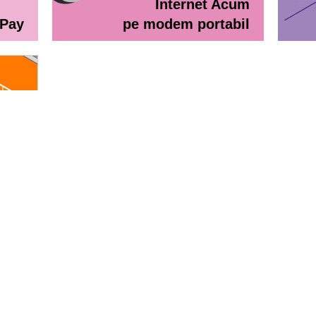
Internet Acum
ePay
pe modem portabil
line
eractiv / Lista de prețuri
Lista de preţuri Orange Abona