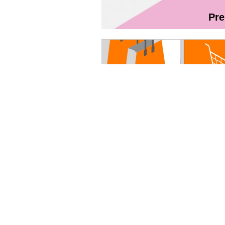
Pr
Magazin On
Ghidul utilizatorului Fibră + TV Int