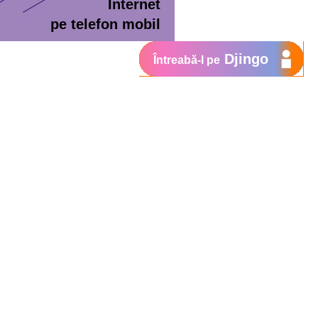
Internet
pe telefon mobil
Djingo
Întreabă-l pe
ment