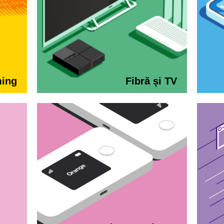
ming
Fibră și TV