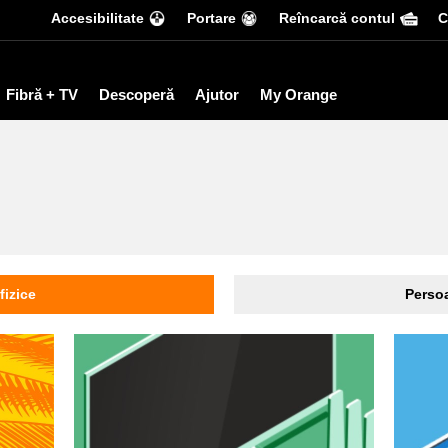
Accesibilitate
Portare
Reîncarcă contul
С
Fibră + TV
Descoperă
Ajutor
My Orange
fizice
Persoa