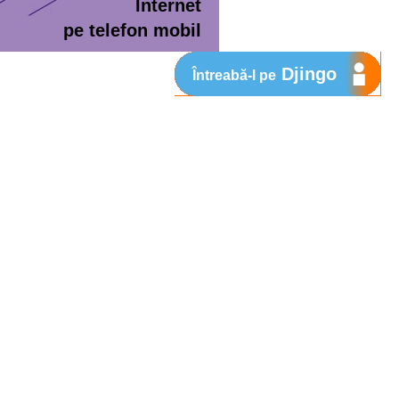
Internet
pe telefon mobil
Djingo
Întreabă-l pe
ment