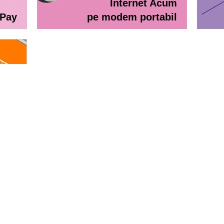
Internet Acum
ePay
pe modem portabil
line
eractiv / Lista de prețuri
Lista de preţuri Orange Abona