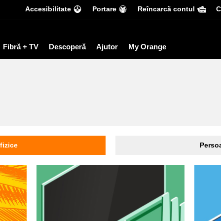
Accesibilitate
Portare
Reîncarcă contul
С
Fibră + TV
Descoperă
Ajutor
My Orange
fizice
Persoa