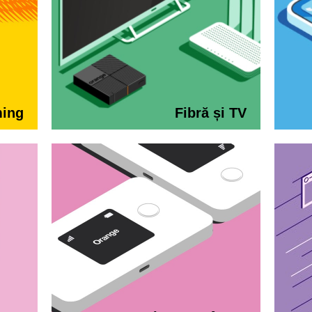
ming
Fibră și TV