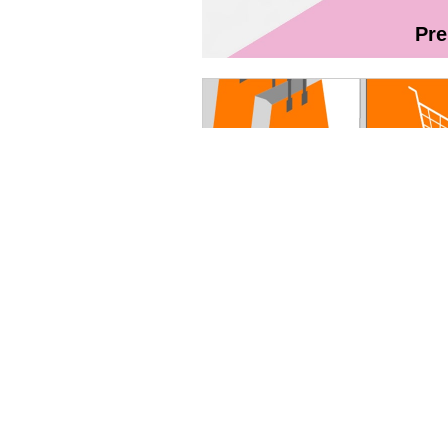
Pr
Magazin On
Ghidul utilizatorului Fibră + TV Int