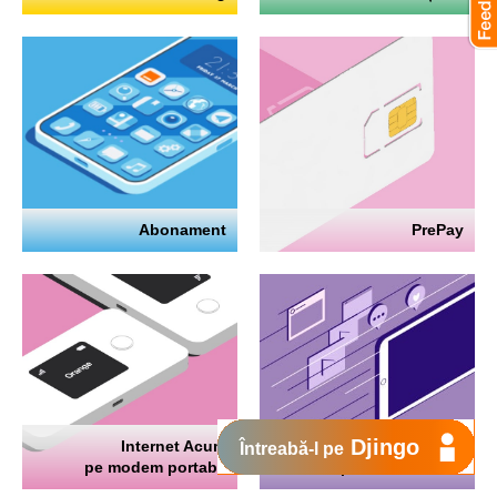
Abonament
PrePay
Djingo
Internet Acum
Internet
Întreabă-l pe
pe modem portabil
pe telefon mobil