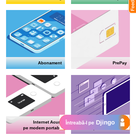
Abonament
PrePay
Djingo
Internet Acum
Internet
Întreabă-l pe
pe modem portabil
pe telefon mobil