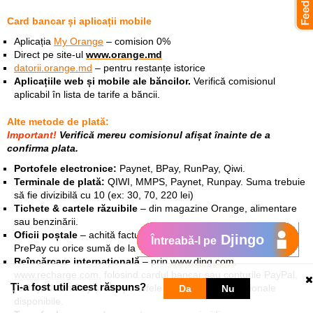
Card bancar și aplicații mobile
Aplicația
My Orange
– comision 0%
Direct pe site-ul
www.orange.md
datorii.orange.md
– pentru restanțe istorice
Aplicațiile web și mobile ale băncilor.
Verifică comisionul
aplicabil în lista de tarife a băncii.
Alte metode de plată:
Important!
Verifică mereu comisionul afișat înainte de a
confirma plata.
Portofele electronice:
Paynet, BPay, RunPay, Qiwi.
Terminale de plată:
QIWI, MMPS, Paynet, Runpay. Suma trebuie
să fie divizibilă cu 10 (ex: 30, 70, 220 lei)
Tichete & cartele răzuibile
– din magazine Orange, alimentare
sau benzinării.
Oficii poștale
– achită factura lunară sau reîncarcă contul
Djingo
Întreabă-l pe
PrePay cu orice sumă de la 1 leu.
Reîncărcare internațională
– prin
www.ding.com
,
www.recharge.com
, folosind cardul bancar sau conturile PayPal,
Ți-a fost util acest răspuns?
AliPay, Union Pay și alte portofele electronice internaționale
Da
Nu
disponibile.