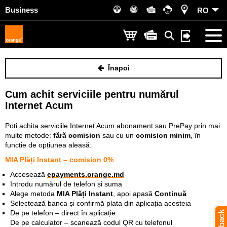
Business
RO
Înapoi
Cum achit serviciile pentru numărul
Internet Acum
Poți achita serviciile Internet Acum abonament sau PrePay prin mai
multe metode:
fără comision
sau cu un
comision minim
, în
funcție de opțiunea aleasă:
MIA Plăți Instant – comision 0%
Accesează
epayments.orange.md
Introdu numărul de telefon și suma
Alege metoda
MIA Plăți Instant
, apoi apasă
Continuă
Selectează banca și confirmă plata din aplicația acesteia
De pe telefon – direct în aplicație
De pe calculator – scanează codul QR cu telefonul