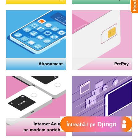
Abonament
PrePay
Djingo
Internet Acum
Internet
Întreabă-l pe
pe modem portabil
pe telefon mobil