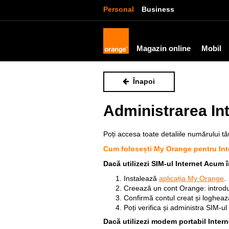
Personal
Business
Magazin online
Mobil
Înapoi
Administrarea I
Poți accesa toate detaliile numărului t
Cum folosești My Orange pentru In
Dacă utilizezi SIM-ul Internet Acum î
Instalează
aplicația My Orange
.
Creează un cont Orange: introdu 
Confirmă contul creat și logheaz
Poți verifica și administra SIM-ul
Dacă utilizezi modem portabil Inter