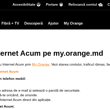
Accesibilitate
Portare
Reîncarcă contul
С
Fibră + TV
Descoperă
Ajutor
My Orange
nternet Acum pe my.orange.md
ău Internet Acum prin
My Orange
. Vezi starea contului, traficul rămas, f
ternet Acum
n telefon mobil:
adresa de e-mail și setează o parolă de securitate.
ă-te oricând, de oriunde.
 Internet Acum direct din aplicație .
net Acum: