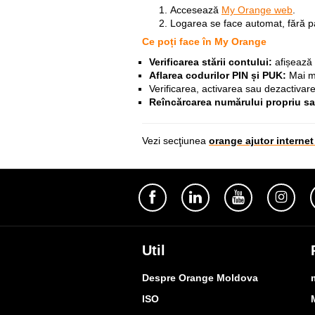
Accesează
My Orange web
.
Logarea se face automat, fără p
Ce poți face în My Orange
Verificarea stării contului:
afișează 
Aflarea codurilor PIN și PUK:
Mai mu
Verificarea, activarea sau dezactivare
Reîncărcarea numărului propriu sa
Vezi secţiunea
orange ajutor interne
Util
Despre Orange Moldova
ISO