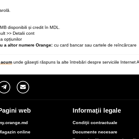
arolă.
MB disponibili și credit în MDL.
lt >> Detalii cont
a opțiunilor
u a altor numere Orange:
cu card bancar sau cartele de reîncărcare
t acum
unde găseşti răspuns la alte întrebări despre serviciile Internet
Pagini web
Informaţii legale
my.orange.md
Condiţii contractuale
Magazin online
Documente necesare