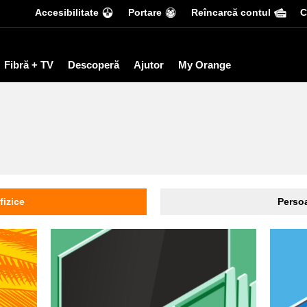
Accesibilitate
Portare
Reîncarcă contul
С
Fibră + TV
Descoperă
Ajutor
My Orange
fizice
Persoa