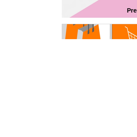
Pr
Magazin On
Ghidul utilizatorului Fibră + TV Int