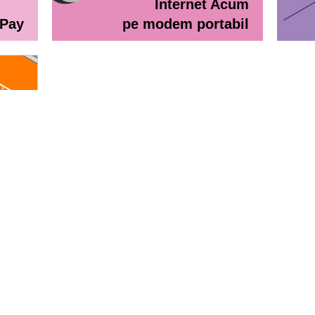
Internet Acum
ePay
pe modem portabil
line
eractiv / Lista de prețuri
Lista de preţuri Orange Abona