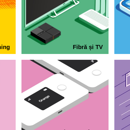
ming
Fibră și TV