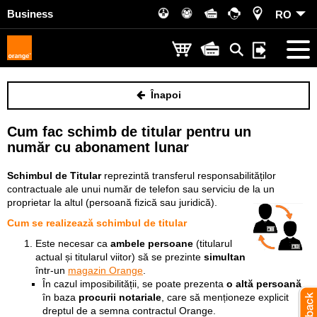
Business
RO
Înapoi
Cum fac schimb de titular pentru un
număr cu abonament lunar
Schimbul de Titular
reprezintă transferul responsabilităților
contractuale ale unui număr de telefon sau serviciu de la un
proprietar la altul (persoană fizică sau juridică).
Cum se realizează schimbul de titular
Este necesar ca
ambele persoane
(titularul
actual și titularul viitor) să se prezinte
simultan
într-un
magazin Orange
.
În cazul imposibilității, se poate prezenta
o altă persoană
în baza
procurii notariale
, care să menționeze explicit
dreptul de a semna contractul Orange.