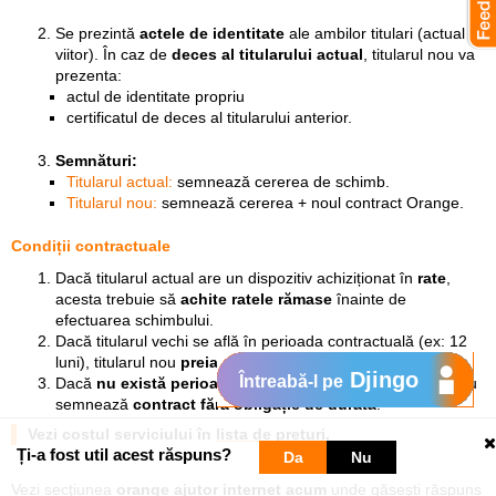
Se prezintă
actele de identitate
ale ambilor titulari (actual și
viitor). În caz de
deces al titularului actual
, titularul nou va
prezenta:
actul de identitate propriu
certificatul de deces al titularului anterior.
Semnături:
Titularul actual:
semnează cererea de schimb.
Titularul nou:
semnează cererea + noul contract Orange.
Condiții contractuale
Dacă titularul actual are un dispozitiv achiziționat în
rate
,
acesta trebuie să
achite ratele rămase
înainte de
efectuarea schimbului.
Dacă titularul vechi se află în perioada contractuală (ex: 12
luni), titularul nou
preia perioada contractuală rămasă
.
Djingo
Întreabă-l pe
Dacă
nu există perioadă contractuală activă
, titularul nou
semnează
contract fără obligație de durată
.
Vezi costul serviciului în
lista de prețuri
.
Ți-a fost util acest răspuns?
Da
Nu
Vezi secţiunea
orange ajutor internet acum
unde găseşti răspuns