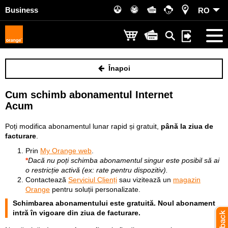
Business
RO
Înapoi
Cum schimb abonamentul Internet
Acum
Poți modifica abonamentul lunar rapid și gratuit,
până la ziua de
facturare
.
Prin
My Orange web
.
*
Dacă nu poți schimba abonamentul singur este posibil să ai
o restricție activă (ex: rate pentru dispozitiv).
Contactează
Serviciul Clienți
sau vizitează un
magazin
Orange
pentru soluții personalizate.
Schimbarea abonamentului este gratuită. Noul abonament
intră în vigoare din ziua de facturare.