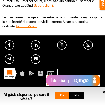
Numărul tău Internet Acum, îl poţi afla din contractul semnat cu
Orange sau apelând
Suport clienți
.
Vezi secţiunea
orange ajutor internet-acum
unde găseşti răspuns
la alte întrebări despre serviciile Internet Acum sau pagina
dedicată
Internet Acum
.
Djingo
Întreabă-l pe
Util
Ai găsit răspunsul pe care îl
Da
Nu
căutai?
Despre Orange Moldova
Pagini web