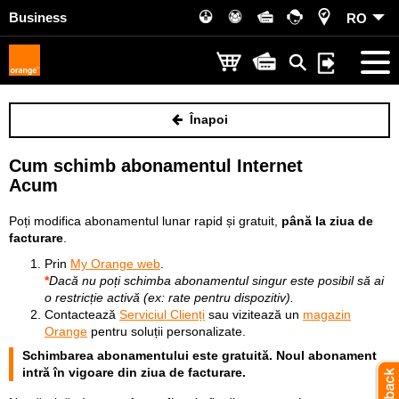
Business
RO
Înapoi
Cum schimb abonamentul Internet
Acum
Poți modifica abonamentul lunar rapid și gratuit,
până la ziua de
facturare
.
Prin
My Orange web
.
*
Dacă nu poți schimba abonamentul singur este posibil să ai
o restricție activă (ex: rate pentru dispozitiv).
Contactează
Serviciul Clienți
sau vizitează un
magazin
Orange
pentru soluții personalizate.
Schimbarea abonamentului este gratuită. Noul abonament
intră în vigoare din ziua de facturare.