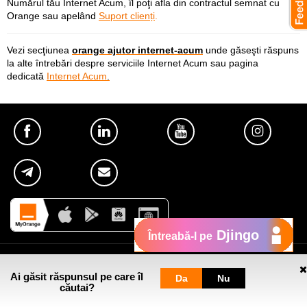
Numărul tău Internet Acum, îl poţi afla din contractul semnat cu
Orange sau apelând
Suport clienți
.
Vezi secţiunea
orange ajutor internet-acum
unde găseşti răspuns
la alte întrebări despre serviciile Internet Acum sau pagina
dedicată
Internet Acum
.
Djingo
Întreabă-l pe
Util
Ai găsit răspunsul pe care îl
Da
Nu
căutai?
Despre Orange Moldova
Pagini web