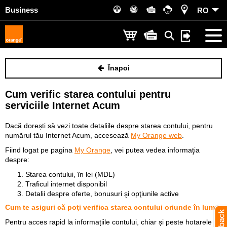
Business
RO
Înapoi
Cum verific starea contului pentru
serviciile Internet Acum
Dacă dorești să vezi toate detaliile despre starea contului, pentru
numărul tău Internet Acum, accesează
My Orange web
.
Fiind logat pe pagina
My Orange
, vei putea vedea informaţia
despre:
Starea contului, în lei (MDL)
Traficul internet disponibil
Detalii despre oferte, bonusuri şi opţiunile active
Cum te asiguri că poţi verifica starea contului oriunde în lume
Pentru acces rapid la informațiile contului,
chiar și peste hotarele