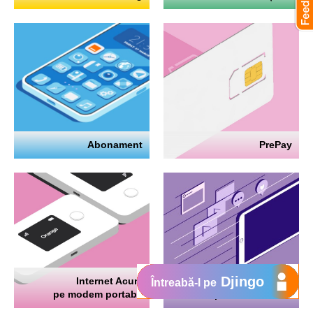
Abonament
PrePay
Djingo
Internet Acum
Internet
Întreabă-l pe
pe modem portabil
pe telefon mobil