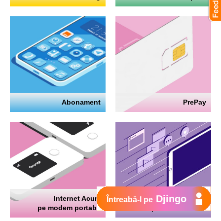
Abonament
PrePay
Djingo
Internet Acum
Internet
Întreabă-l pe
pe modem portabil
pe telefon mobil