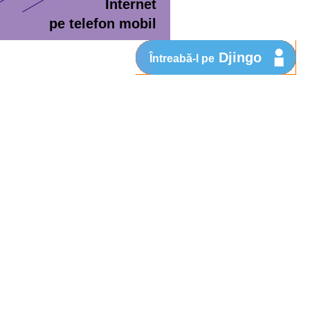
Internet
pe telefon mobil
Djingo
Întreabă-l pe
ment