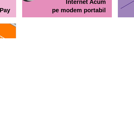
Internet Acum
ePay
pe modem portabil
line
eractiv / Lista de prețuri
Lista de preţuri Orange Abona