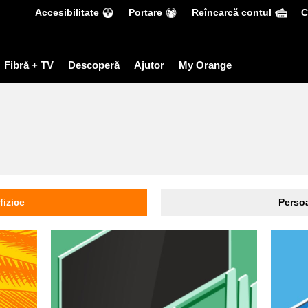
Accesibilitate
Portare
Reîncarcă contul
С
Fibră + TV
Descoperă
Ajutor
My Orange
fizice
Persoa