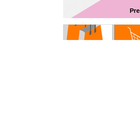
Pr
Magazin On
Ghidul utilizatorului Fibră + TV Int