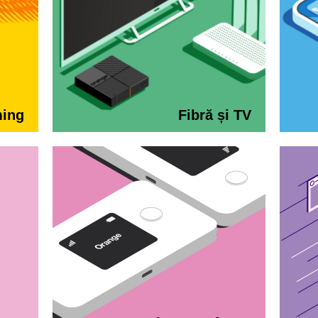
ming
Fibră și TV