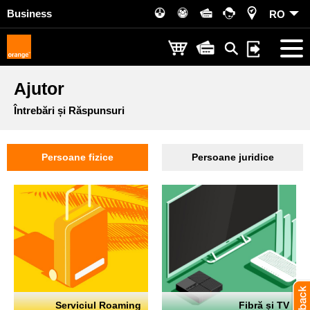
Business
RO
Ajutor
Întrebări și Răspunsuri
Persoane fizice
Persoane juridice
Serviciul Roaming
Fibră și TV