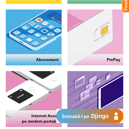
Abonament
PrePay
Djingo
Internet Acum
Internet
Întreabă-l pe
pe modem portabil
pe telefon mobil