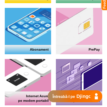
Abonament
PrePay
Djingo
Internet Acum
Internet
Întreabă-l pe
pe modem portabil
pe telefon mobil