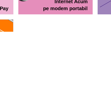
Internet Acum
ePay
pe modem portabil
line
eractiv / Lista de prețuri
Lista de preţuri Orange Abona