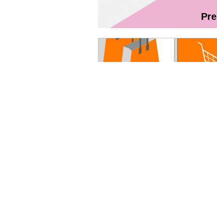
Pr
Magazin On
Ghidul utilizatorului Fibră + TV Int