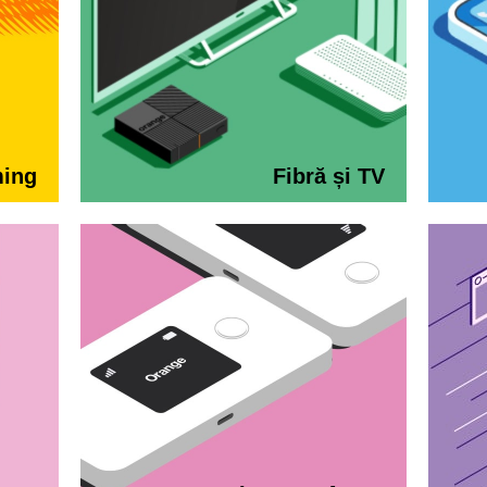
ming
Fibră și TV