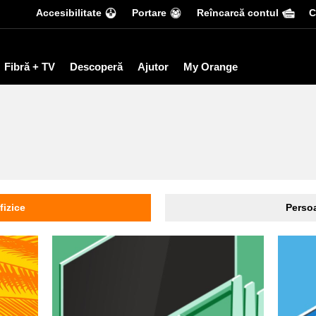
Accesibilitate
Portare
Reîncarcă contul
С
Fibră + TV
Descoperă
Ajutor
My Orange
fizice
Persoa