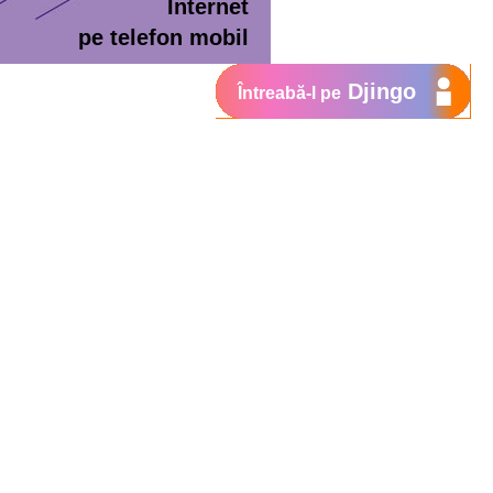
Internet
pe telefon mobil
Djingo
Întreabă-l pe
ment