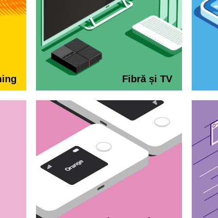
ming
Fibră și TV