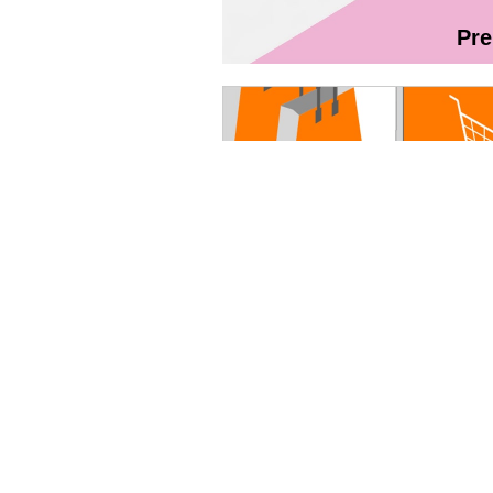
Pr
Magazin On
Ghidul utilizatorului Fibră + TV Int