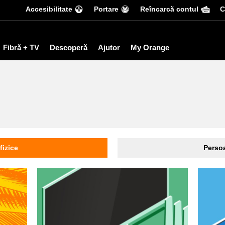
Accesibilitate
Portare
Reîncarcă contul
С
Fibră + TV
Descoperă
Ajutor
My Orange
fizice
Persoa