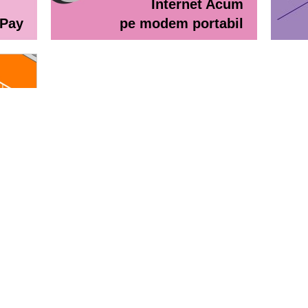
Internet Acum
ePay
pe modem portabil
line
eractiv / Lista de prețuri
Lista de preţuri Orange Abona