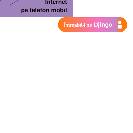
Internet
pe telefon mobil
Djingo
Întreabă-l pe
ment