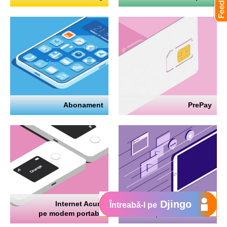
Abonament
PrePay
Djingo
Internet Acum
Internet
Întreabă-l pe
pe modem portabil
pe telefon mobil