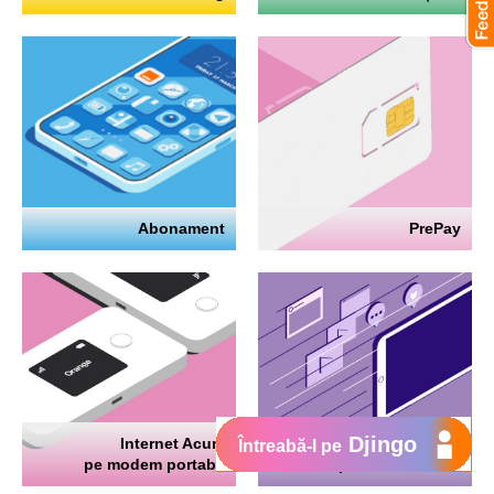
Abonament
PrePay
Djingo
Internet Acum
Internet
Întreabă-l pe
pe modem portabil
pe telefon mobil