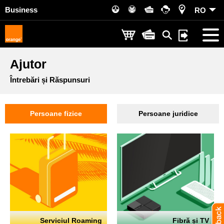
Business
RO
Ajutor
Întrebări și Răspunsuri
Persoane fizice
Persoane juridice
Serviciul Roaming
Fibră și TV