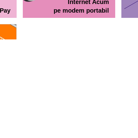
Internet Acum
ePay
pe modem portabil
line
eractiv / Lista de prețuri
Lista de preţuri Orange Abona