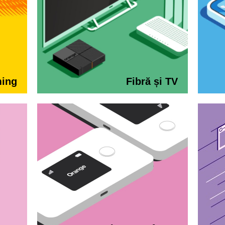
ming
Fibră și TV