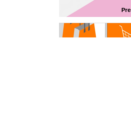
Pr
Magazin On
Ghidul utilizatorului Fibră + TV Int