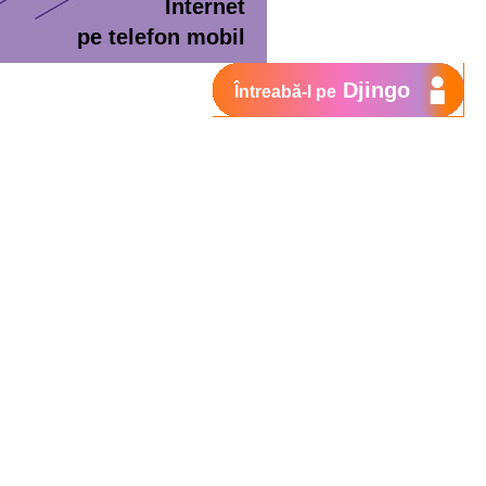
Internet
pe telefon mobil
Djingo
Întreabă-l pe
ment