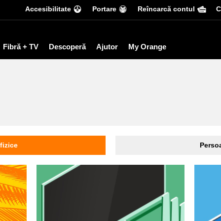
Accesibilitate
Portare
Reîncarcă contul
С
Fibră + TV
Descoperă
Ajutor
My Orange
fizice
Persoa