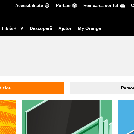
Accesibilitate
Portare
Reîncarcă contul
С
Fibră + TV
Descoperă
Ajutor
My Orange
fizice
Persoa