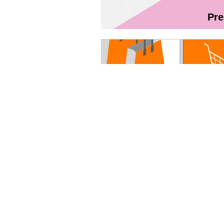
Pr
Magazin On
Ghidul utilizatorului Fibră + TV Int