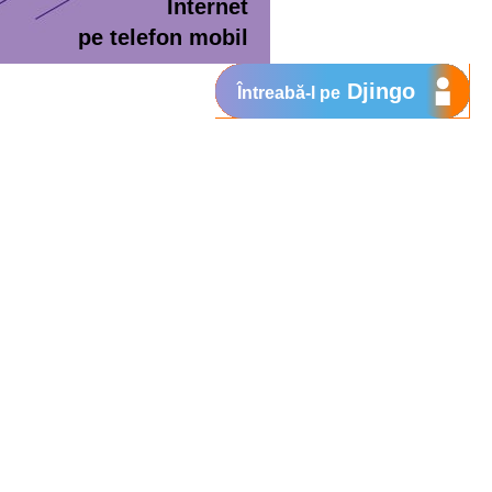
Internet
pe telefon mobil
Djingo
Întreabă-l pe
ment