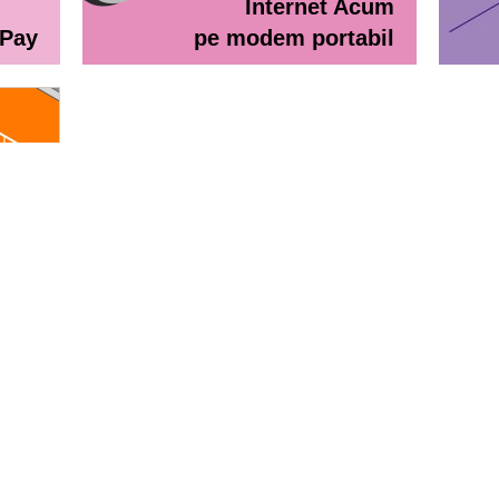
Internet Acum
ePay
pe modem portabil
line
eractiv / Lista de prețuri
Lista de preţuri Orange Abona