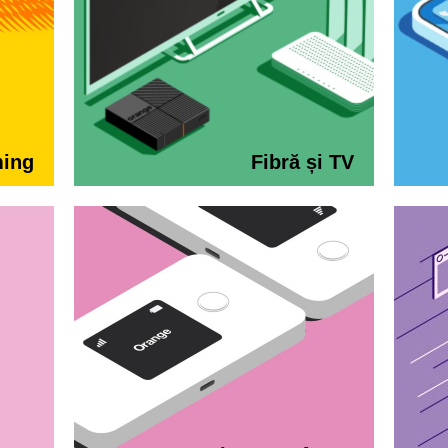
ming
Fibră și TV