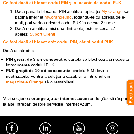
Ce faci dacă ai blocat codul PIN și ai nevoie de codul PUK
Dacă până la blocarea PIN ai utilizat aplicația
My Orange
sau
pagina internet
my.orange.md
, logându-te cu adresa de e-
mail, poți vedea oricând codul PUK în aceste 2 surse.
Dacă nu ai utilizat nici una dintre ele, este necesar să
apelezi
Suport Clienți
Ce faci dacă ai blocat atât codul PIN, cât și codul PUK
Dacă ai introdus:
PIN greșit de 3 ori consecutiv
, cartela se blochează și necesită
introducerea codului PUK.
PUK greșit de 10 ori consecutiv
, cartela SIM devine
neutilizabilă. Pentru a soluționa cazul, vino într-unul din
magazinele Orange
să o restabilești.
Vezi secţiunea
orange ajutor internet-acum
unde găseşti răspuns
la alte întrebări despre serviciile Internet Acum.