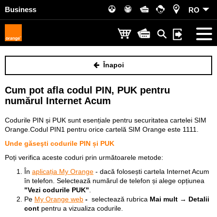
Business
RO
Înapoi
Cum pot afla codul PIN, PUK pentru
numărul Internet Acum
Codurile PIN și PUK sunt esențiale pentru securitatea cartelei SIM
Orange.Codul PIN1 pentru orice cartelă SIM Orange este 1111.
Unde găseşti codurile PIN și PUK
Poți verifica aceste coduri prin următoarele metode:
În
aplicația My Orange
- dacă folosești cartela Internet Acum
în telefon. Selectează numărul de telefon și alege opțiunea
"Vezi codurile PUK"
.
Pe
My Orange web
-
selectează rubrica
Mai mult → Detalii
cont
pentru a vizualiza codurile.