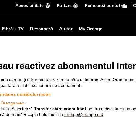
Accesibilitate
Portare
Reîncarcă contul
С
Fibră + TV
Descoperă
Ajutor
My Orange
au reactivez abonamentul Inte
rin care poți întrerupe utilizarea numărului Internet Acum Orange pentr
țea, fără a plăti taxa lunară de abonament.
ndarea numărului mobil
 Orange web
.
irtual). Selectează
Transfer către consultant
pentru a discuta cu un op
isă de mână + copia buletinului la
orange@orange.md