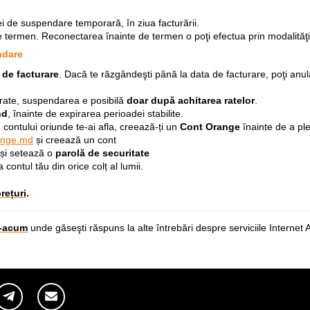
i de suspendare temporară, în ziua facturării.
 termen. Reconectarea înainte de termen o poţi efectua prin modalităţi
ndare
 de facturare
. Dacă te răzgândeşti până la data de facturare, poţi anu
n rate, suspendarea e posibilă
doar după achitarea ratelor
.
nd
, înainte de expirarea perioadei stabilite.
 contului oriunde te-ai afla, creează-ți un
Cont Orange
înainte de a ple
ange.md
și creează un cont
și setează o
parolă de securitate
contul tău din orice colț al lumii.
prețuri
.
t-acum
unde găseşti răspuns la alte întrebări despre serviciile Interne