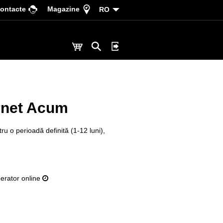
ontacte
Magazine
RO
rnet Acum
u o perioadă definită (1-12 luni),
erator online