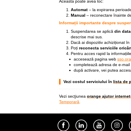
Aceasta poate avea loc:
Automat
– la expirarea perioade
Manual
– reconectare înainte de
Informații importante despre suspe
Suspendarea se aplică
din data
descrise mai sus.
Dacă ai dispozitiv achiziționat î
Poți
reconecta serviciile oricâ
Pentru acces rapid la informațiile
accesează pagina web
sso.or
completează adresa de e-mail 
după activare, vei putea accesa 
Vezi costul serviciului în
lista de 
Vezi secţiunea
orange ajutor interne
Temporară
.