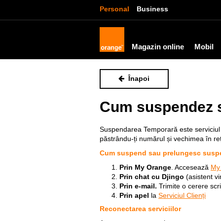
Personal
Business
Magazin online
Mobil
Înapoi
Cum suspendez s
Suspendarea Temporară este serviciul p
păstrându-ți numărul și vechimea în re
Cum suspend sau prelungesc suspe
Prin My Orange
. Accesează
My
Prin chat cu Djingo
(asistent v
Prin e-mail.
Trimite o cerere scr
Prin apel
la
Serviciul Clienți
Reconectarea serviciilor