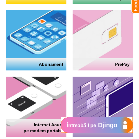
Abonament
PrePay
Djingo
Internet Acum
Internet
Întreabă-l pe
pe modem portabil
pe telefon mobil