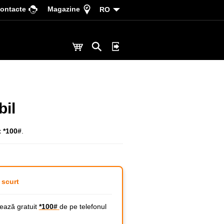
ontacte
Magazine
RO
bil
t *100#
.
 scurt
ază gratuit
*100#
de pe telefonul