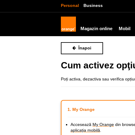
Personal
Business
Magazin online
Mobil
Înapoi
Cum activez opţiu
Poți activa, dezactiva sau verifica opțiu
1. My Orange
Accesează
My Orange
din browse
aplicația mobilă
.