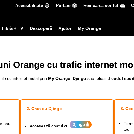
Accesibilitate
Portare
Reîncarcă contul
С
Fibră + TV
Descoperă
Ajutor
My Orange
ni Orange cu trafic internet mo
nile cu internet mobil prin
My Orange
,
Djingo
sau folosind
codul scur
2. Chat cu Djingo
3. Cod
r sau
Forme
Accesează chatul cu
.
tău.