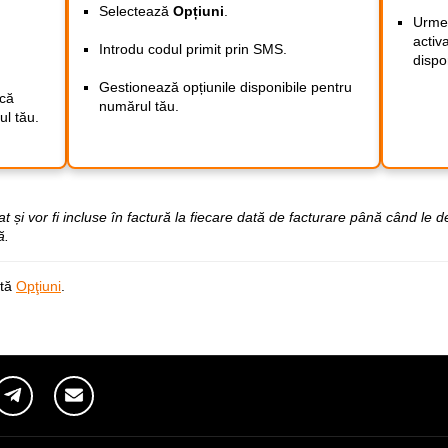
Selectează
Opțiuni
.
Urmea
activ
Introdu codul primit prin SMS.
dispo
Gestionează opțiunile disponibile pentru
ică
numărul tău.
ul tău.
t și vor fi incluse în factură la fiecare dată de facturare până când le d
ă.
ată
Opţiuni
.