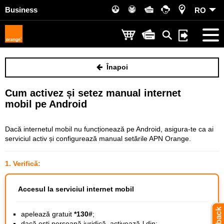
Business
RO
Înapoi
Cum activez și setez manual internet
mobil pe Android
Dacă internetul mobil nu funcționează pe Android, asigura-te ca ai
serviciul activ și configurează manual setările APN Orange.
1. Verifică:
Accesul la serviciul internet mobil
apelează gratuit
*130#
;
dacă ești persoană juridică, activează-l din: