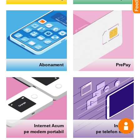
Abonament
PrePay
Internet Acum
Internet
Întrea
pe modem portabil
pe telefon mobil