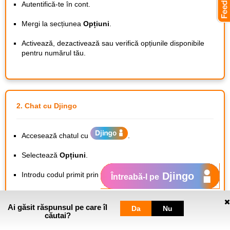
Autentifică-te în cont.
Mergi la secțiunea
Opțiuni
.
Activează, dezactivează sau verifică opțiunile disponibile
pentru numărul tău.
2. Chat cu Djingo
Accesează chatul cu
.
Selectează
Opțiuni
.
Introdu codul primit prin SMS.
Djingo
Întreabă-l pe
Gestionează opțiunile disponibile pentru numărul tău.
Ai găsit răspunsul pe care îl
Da
Nu
căutai?