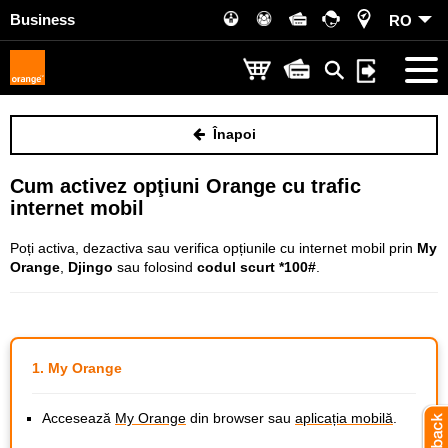
Business
RO
Înapoi
Cum activez opţiuni Orange cu trafic
internet mobil
Poți activa, dezactiva sau verifica opțiunile cu internet mobil prin
My
Orange
,
Djingo
sau folosind
codul scurt *100#
.
1. My Orange
Accesează
My Orange
din browser sau
aplicația mobilă
.